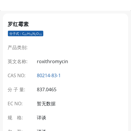
罗红霉素
分子式：C
H
N
O
41
76
2
15
产品类别:
英文名称:
roxithromycin
CAS NO:
80214-83-1
分 子 量:
837.0465
EC NO:
暂无数据
规 格:
详谈