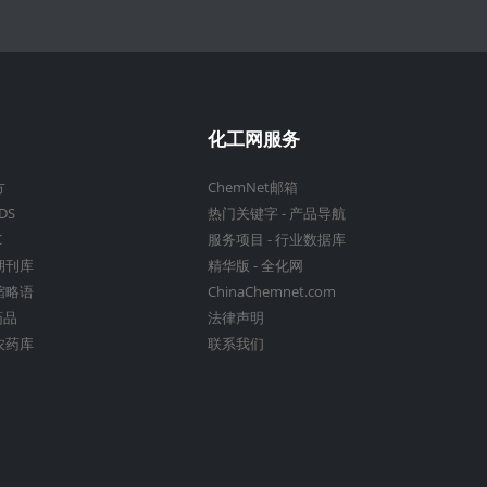
化工网服务
方
ChemNet邮箱
DS
热门关键字
-
产品导航
C
服务项目
-
行业数据库
期刊库
精华版
-
全化网
缩略语
ChinaChemnet.com
药品
法律声明
农药库
联系我们