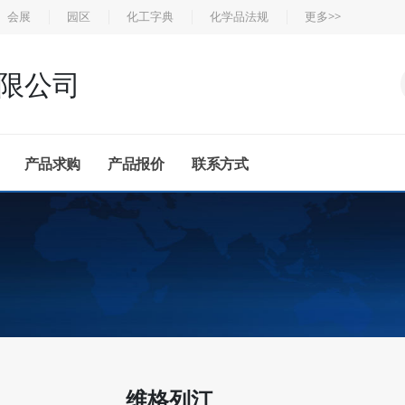
会展
园区
化工字典
化学品法规
更多>>
限公司
产品求购
产品报价
联系方式
维格列汀