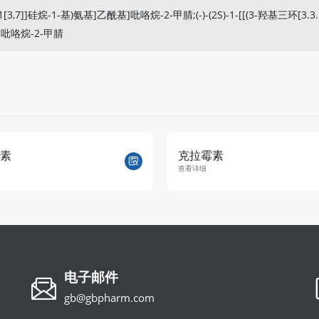
1[3,7]]硅烷-1-基)氨基]乙酰基]吡咯烷-2-甲腈;(-)-(2S)-1-[[(3-羟基三环[3.3.
酰基]吡咯烷-2-甲腈
素
克拉霉素
查看详细
电子邮件
gb@gbpharm.com