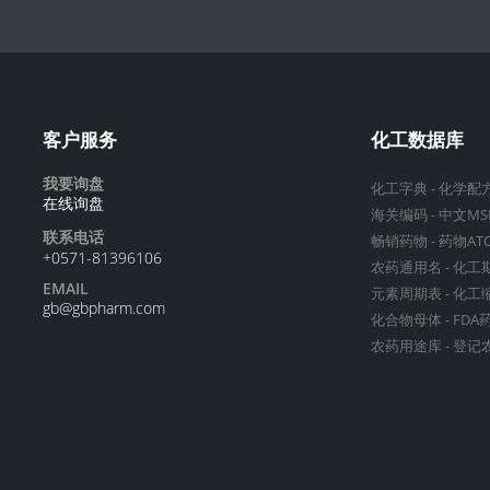
客户服务
化工数据库
我要询盘
化工字典
-
化学配
在线询盘
海关编码
-
中文MS
联系电话
畅销药物
-
药物AT
+0571-81396106
农药通用名
-
化工
EMAIL
元素周期表
-
化工
gb@gbpharm.com
化合物母体
-
FDA
农药用途库
-
登记