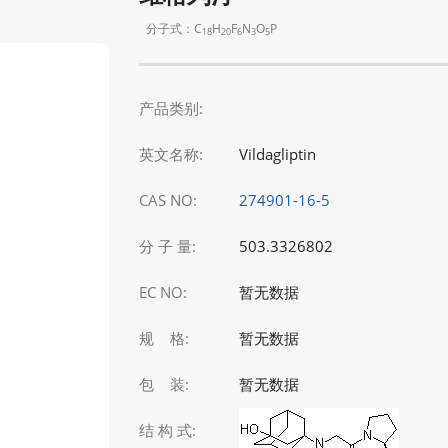
分子式：C
H
F
N
O
P
18
20
6
3
5
产品类别:
英文名称:
Vildagliptin
CAS NO:
274901-16-5
分 子 量:
503.3326802
EC NO:
暂无数据
规 格:
暂无数据
包 装:
暂无数据
结 构 式: