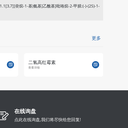
1.1[3,7]]癸烷-1-基)氨基]乙酰基]吡咯烷-2-甲腈;(-)-(2S)-1-
更多
二氢高红霉素
甲磺酸
查看详细
查看详细
在线询盘
点此在线询盘,我们将尽快给您回复!