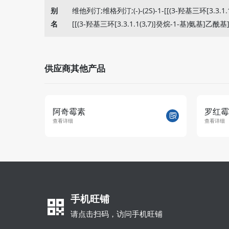
别
维他列汀;维格列汀;(-)-(2S)-1-[[(3-羟基三环[3.3.1.
名
[[(3-羟基三环[3.3.1.1(3,7)]癸烷-1-基)氨基]乙
供应商其他产品
阿奇霉素
罗红霉
查看详细
查看详细
手机旺铺
请点击扫码，访问手机旺铺