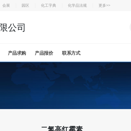
会展
园区
化工字典
化学品法规
更多>>
限公司
产品求购
产品报价
联系方式
二氢高红霉素