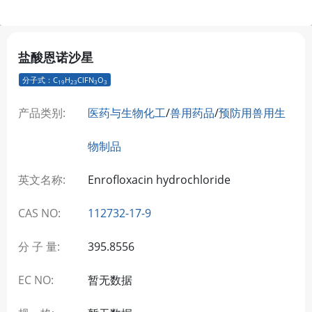
盐酸恩诺沙星
分子式：C
H
ClFN
O
19
23
3
3
产品类别:
医药与生物化工
/
兽用药品
/
预防用兽用生
物制品
英文名称:
Enrofloxacin hydrochloride
CAS NO:
112732-17-9
分 子 量:
395.8556
EC NO:
暂无数据